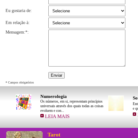
Eu gostaria de:
Em relação à:
Mensagem:*:
Enviar
* Campos obrigatórios
Numerologia
So
Os números, em si, representam princípios
Ent
universais através dos quais todas as coisas
e q
evoluem e con...
LEIA MAIS
Tarot