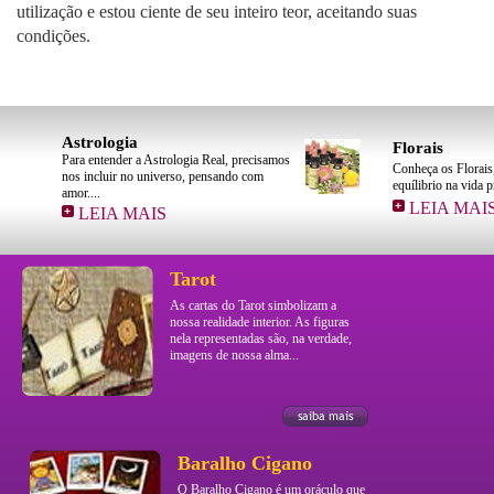
utilização e estou ciente de seu inteiro teor, aceitando suas
condições.
Florais
An
ecisamos
Conheça os Florais, proporcione um
Os 
com
equílibrio na vida profissional e pessoal....
Deu
LEIA MAIS
Tarot
As cartas do Tarot simbolizam a
nossa realidade interior. As figuras
nela representadas são, na verdade,
imagens de nossa alma...
Baralho Cigano
O Baralho Cigano é um oráculo que